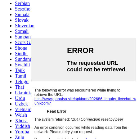
Serbian
Sesotho
Sinhala
Slovak
Slovenian
Somali
Samoan
Scots Gaelic
Shona
Sindhi
Sundanese
Swahili
Tajik
Tamil
Telugu
Thai
Ukrainian
Urdu
Uzbek
Vietnamese
Welsh
Xhosa
Yiddish
Yoruba
Zulu