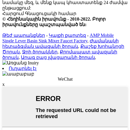
նամակը մեզ, և մենք կապ կհաստատենք 24 ժամվա
ընթացքում:
Հարցում Գնացուցակի համար
© Հեղինակային իրավունք - 2010-2022. Բոլոր
իրավունքները պաշտպանված են:
Թեժ ապրանքներ
-
Կայքի քարտեզ
-
AMP Mobile
Single Lever Basin Sink Mixer Faucet Factory
,
Ժամանակի
հետաձգման ավազանի ծորակ
,
Քաշեք Խոհանոցի
Ծորակ
,
Ջրի ծորակներ
,
Քրոմապատ ավազանի
ծորակ
,
Արագ բաց լվացարանի ծորակ
,
Ուղարկել էլ
WeChat
x