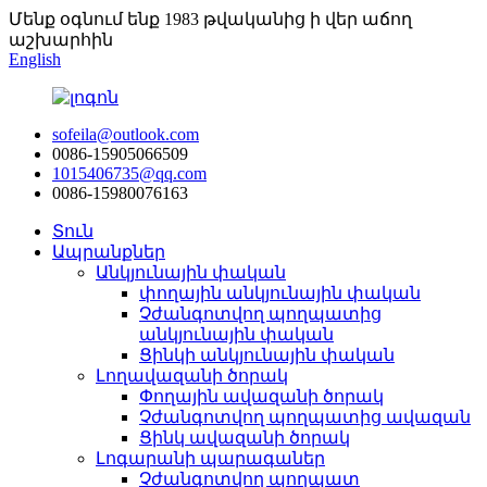
Մենք օգնում ենք 1983 թվականից ի վեր աճող
աշխարհին
English
sofeila@outlook.com
0086-15905066509
1015406735@qq.com
0086-15980076163
Տուն
Ապրանքներ
Անկյունային փական
փողային անկյունային փական
Չժանգոտվող պողպատից
անկյունային փական
Ցինկի անկյունային փական
Լողավազանի ծորակ
Փողային ավազանի ծորակ
Չժանգոտվող պողպատից ավազան
Ցինկ ավազանի ծորակ
Լոգարանի պարագաներ
Չժանգոտվող պողպատ