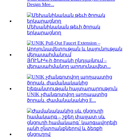
Design Mee...
Մեխանիկական թեւի ծորակ
երկարացնող
ՅՈՒՆԻԿ-ի ծորակի ընդլայնում –
վերասահմանող արդյունավետ...
UNIK չժանգոտվող պողպատից
ծորակ. Ժամանակակից E...