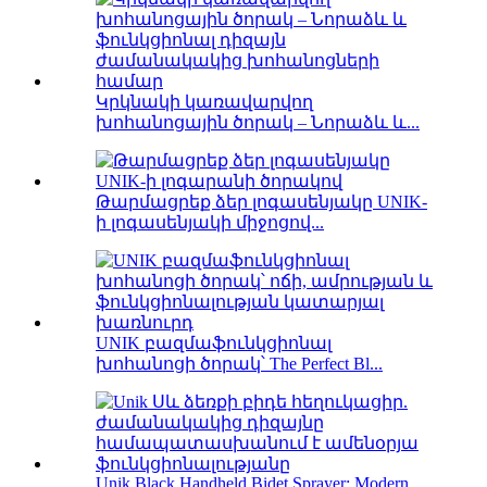
Կրկնակի կառավարվող
խոհանոցային ծորակ – Նորաձև և...
Թարմացրեք ձեր լոգասենյակը UNIK-
ի լոգասենյակի միջոցով...
UNIK բազմաֆունկցիոնալ
խոհանոցի ծորակ՝ The Perfect Bl...
Unik Black Handheld Bidet Sprayer: Modern