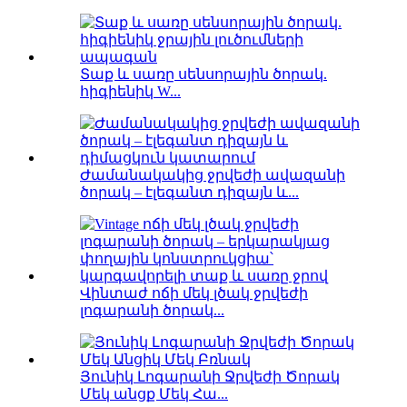
Տաք և սառը սենսորային ծորակ.
հիգիենիկ W...
Ժամանակակից ջրվեժի ավազանի
ծորակ – էլեգանտ դիզայն և...
Վինտաժ ոճի մեկ լծակ ջրվեժի
լոգարանի ծորակ...
Յունիկ Լոգարանի Ջրվեժի Ծորակ
Մեկ անցք Մեկ Հա...