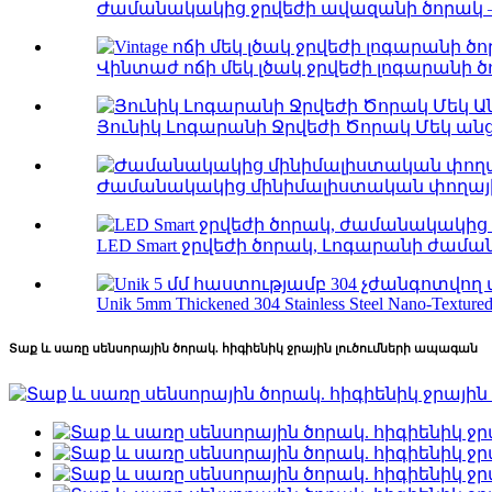
Ժամանակակից ջրվեժի ավազանի ծորակ – է
Վինտաժ ոճի մեկ լծակ ջրվեժի լոգարանի ծո
Յունիկ Լոգարանի Ջրվեժի Ծորակ Մեկ անցք
Ժամանակակից մինիմալիստական ​​փողային 
LED Smart ջրվեժի ծորակ, Լոգարանի ժաման
Unik 5mm Thickened 304 Stainless Steel Nano-Textured.
Տաք և սառը սենսորային ծորակ. հիգիենիկ ջրային լուծումների ապագան