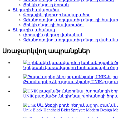
Ցինկի ցնցուղ ծորակ
Ցնցուղի հավաքածու
Փողային ցնցուղի հավաքածու
Չժանգոտվող պողպատից ցնցուղի հավաք
Ցինկի ցնցուղի հավաքածու
Ցնցուղի վահանակ
փողային ցնցուղ վահանակ
Չժանգոտվող պողպատից ցնցուղ վահան
Առաջարկվող ապրանքներ
Կրկնակի կառավարվող խոհանոցային ծորա
Թարմացրեք ձեր լոգասենյակը UNIK-ի լոգաս
UNIK բազմաֆունկցիոնալ խոհանոցի ծորակ՝ Th
Unik Black Handheld Bidet Sprayer: Modern Design Me