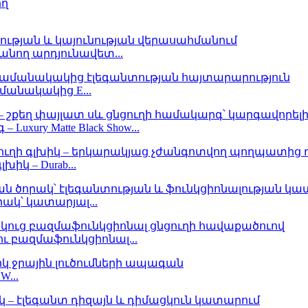
անող արդյունավետ...
անակակից E...
ury Matte Black Show...
խիկ – Durab...
ակ՝ կատարյալ...
 բազմաֆունկցիոնալ...
...