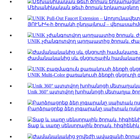
Մեխանիկական թեւի ծորակ երկարացնող
ՅՈՒՆԻԿ-ի ծորակի ընդլայնում – վերասահմ
UNIK չժանգոտվող պողպատից ծորակ. Ժամ
Ժամանակակից սև ցնցուղային համակարգ – Lux
UNIK Multi-Color քառակուսի ձեռքի ցնցուղի գլ
Unik 360° պտտվող խոհանոցի մետաղյա ծոր
Բարձրացրեք ձեր լոգարանը սպիտակ ոսկու
Տաք և սառը սենսորային ծորակ. հիգիենիկ W