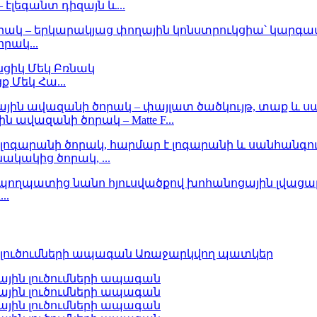
լեգանտ դիզայն և...
րակ...
 Մեկ Հա...
ավազանի ծորակ – Matte F...
ակակից ծորակ, ...
..