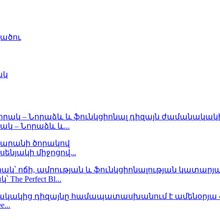
ածու
ակ
կ – Նորաձև և...
ենյակի միջոցով...
e Perfect Bl...
e...