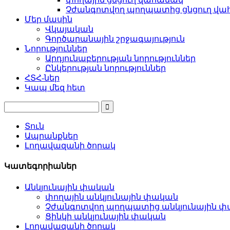
Չժանգոտվող պողպատից ցնցուղ վ
Մեր մասին
Վկայական
Գործարանային շրջագայություն
Նորություններ
Արդյունաբերության նորություններ
Ընկերության նորություններ
ՀՏՀ-ներ
Կապ մեզ հետ
Տուն
Ապրանքներ
Լողավազանի ծորակ
Կատեգորիաներ
Անկյունային փական
փողային անկյունային փական
Չժանգոտվող պողպատից անկյունային 
Ցինկի անկյունային փական
Լողավազանի ծորակ