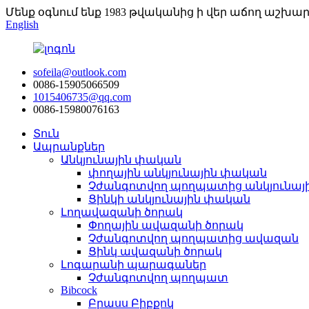
Մենք օգնում ենք 1983 թվականից ի վեր աճող աշխա
English
sofeila@outlook.com
0086-15905066509
1015406735@qq.com
0086-15980076163
Տուն
Ապրանքներ
Անկյունային փական
փողային անկյունային փական
Չժանգոտվող պողպատից անկյունայ
Ցինկի անկյունային փական
Լողավազանի ծորակ
Փողային ավազանի ծորակ
Չժանգոտվող պողպատից ավազան
Ցինկ ավազանի ծորակ
Լոգարանի պարագաներ
Չժանգոտվող պողպատ
Bibcock
Բրասս Բիբքոկ