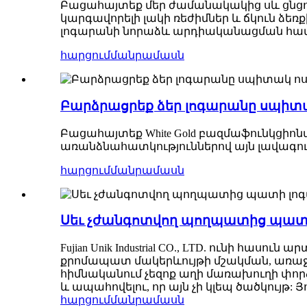
Բացահայտեք մեր ժամանակակից սև ցնցուղ
կարգավորելի լակի ռեժիմներ և ճկուն ձե
լոգարանի նորաձև արդիականացման հա
հարցում
մանրամասն
Բարձրացրեք ձեր լոգարանը սպիտա
Բացահայտեք White Gold բազմաֆունկցիոնա
առանձնահատկություններով այն լավագո
հարցում
մանրամասն
Սեւ չժանգոտվող պողպատից պատի
Fujian Unik Industrial CO., LTD. ունի հ
քրոմապատ մակերևույթի մշակման, առաջ
հիմնականում չեզոք աղի մառախուղի փորձ
և ապահովելու, որ այն չի կլեպ ծածկույթ: 
հարցում
մանրամասն