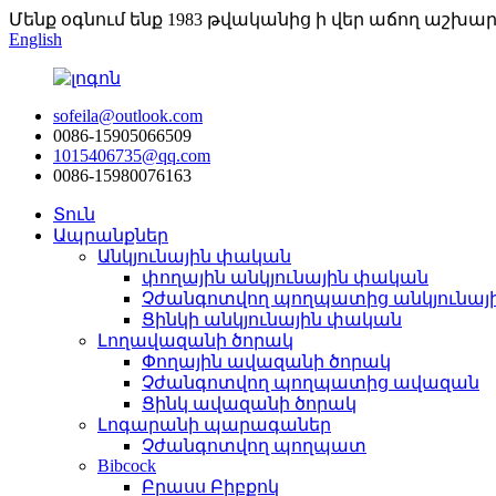
Մենք օգնում ենք 1983 թվականից ի վեր աճող աշխա
English
sofeila@outlook.com
0086-15905066509
1015406735@qq.com
0086-15980076163
Տուն
Ապրանքներ
Անկյունային փական
փողային անկյունային փական
Չժանգոտվող պողպատից անկյունայ
Ցինկի անկյունային փական
Լողավազանի ծորակ
Փողային ավազանի ծորակ
Չժանգոտվող պողպատից ավազան
Ցինկ ավազանի ծորակ
Լոգարանի պարագաներ
Չժանգոտվող պողպատ
Bibcock
Բրասս Բիբքոկ