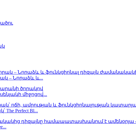
ածու
ակ
կ – Նորաձև և...
ենյակի միջոցով...
e Perfect Bl...
e...