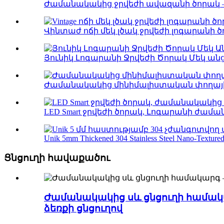
Ժամանակակից ջրվեժի ավազանի ծորակ – է
Վինտաժ ոճի մեկ լծակ ջրվեժի լոգարանի ծո
Յունիկ Լոգարանի Ջրվեժի Ծորակ Մեկ անցք
Ժամանակակից մինիմալիստական ​​փողային 
LED Smart ջրվեժի ծորակ, Լոգարանի ժաման
Unik 5mm Thickened 304 Stainless Steel Nano-Textured.
Ցնցուղի հավաքածու
Ժամանակակից սև ցնցուղի համակա
ձեռքի ցնցուղով