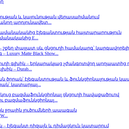
անող արդյունավետ...
անակակից E...
ury Matte Black Show...
խիկ – Durab...
ակ՝ կատարյալ...
 բազմաֆունկցիոնալ...
...