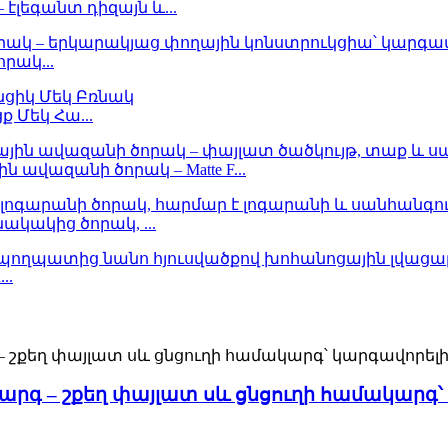
լեգանտ դիզայն և...
րակ...
 Մեկ Հա...
ավազանի ծորակ – Matte F...
ակակից ծորակ, ...
..
րգ – շքեղ փայլատ սև ցնցուղի համակարգ՝