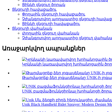
Ցինկի ցնցուղ ծորակ
Ցնցուղի հավաքածու
Փողային ցնցուղի հավաքածու
Չժանգոտվող պողպատից ցնցուղի հավաք
Ցինկի ցնցուղի հավաքածու
Ցնցուղի վահանակ
փողային ցնցուղ վահանակ
Չժանգոտվող պողպատից ցնցուղ վահան
Առաջարկվող ապրանքներ
Կրկնակի կառավարվող խոհանոցային ծորա
Թարմացրեք ձեր լոգասենյակը UNIK-ի լոգաս
UNIK բազմաֆունկցիոնալ խոհանոցի ծորակ՝ Th
Unik Black Handheld Bidet Sprayer: Modern Design Me