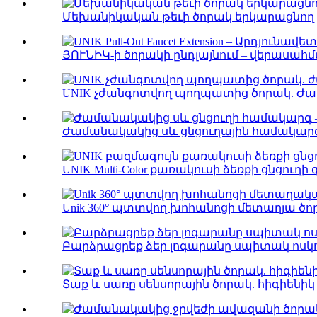
Մեխանիկական թեւի ծորակ երկարացնող
ՅՈՒՆԻԿ-ի ծորակի ընդլայնում – վերասահմ
UNIK չժանգոտվող պողպատից ծորակ. Ժամ
Ժամանակակից սև ցնցուղային համակարգ – Lux
UNIK Multi-Color քառակուսի ձեռքի ցնցուղի գլ
Unik 360° պտտվող խոհանոցի մետաղյա ծոր
Բարձրացրեք ձեր լոգարանը սպիտակ ոսկու
Տաք և սառը սենսորային ծորակ. հիգիենիկ W